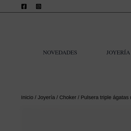
Ir
al
contenido
NOVEDADES
JOYERÍA
Inicio
/
Joyería
/
Choker
/ Pulsera triple ágata