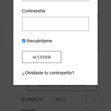
Contraseña
Recuérdame
GARGANTILLA ELEFANTE
¿Olvidaste tu contraseña?
19,36
€
–
20,00
€
IVA INCLUIDO
SELECCIONAR OPCIONES
ESTE
PROD
TIENE
BURDEOS
AZUL
MÚLTI
BEIGE