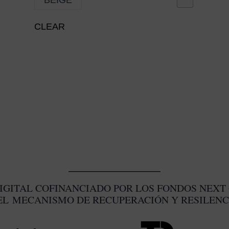
VARIA
LAS
CLEAR
OPCI
SE
PUED
ELEGI
EN
LA
PÁGIN
DE
PROD
IGITAL COFINANCIADO POR LOS FONDOS NEXT 
EL MECANISMO DE RECUPERACIÓN Y RESILENC