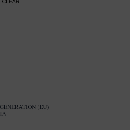
NTES.
VARIANTES.
CLEAR
LAS
ONES
OPCIONES
SE
EN
PUEDEN
R
ELEGIR
EN
LA
A
PÁGINA
DE
UCTO
PRODUCTO
GENERATION (EU)
IA