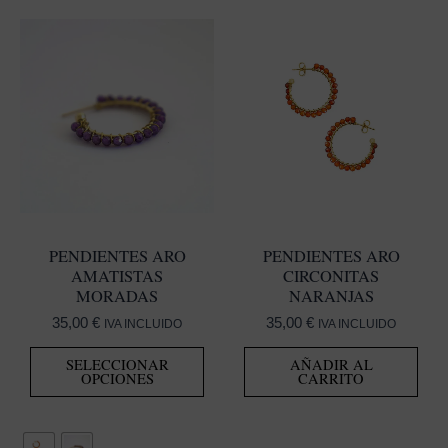
PENDIENTES ARO
PENDIENTES ARO
AMATISTAS
CIRCONITAS
MORADAS
NARANJAS
35,00
€
35,00
€
IVA INCLUIDO
IVA INCLUIDO
Este
SELECCIONAR
AÑADIR AL
producto
OPCIONES
CARRITO
tiene
múltiples