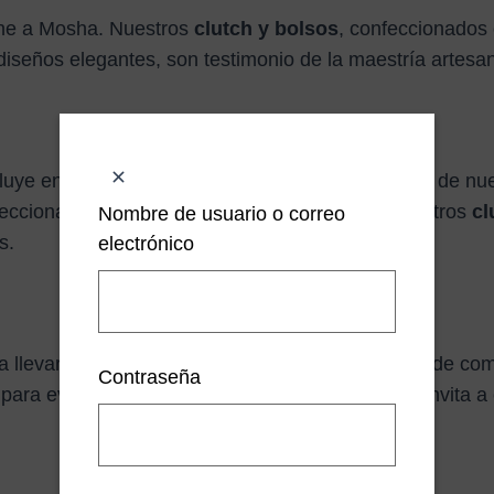
fine a Mosha. Nuestros
clutch y bolsos
, confeccionados 
diseños elegantes, son testimonio de la maestría artesa
luye en la estética, sino también en la durabilidad de n
selecciona cuidadosamente para asegurar que nuestros
cl
Nombre de usuario o correo
s.
electrónico
a llevar un
bolso de fiesta dorado
que, además de comp
Contraseña
para eventos más íntimos. Nuestra colección te invita a e