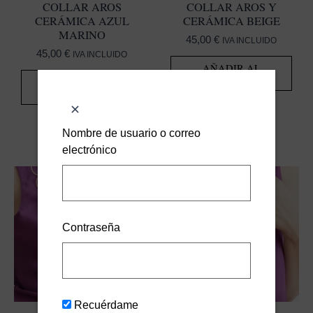
COLLAR AROS
COLLAR AROS Y
CERÁMICA AZUL
CERÁMICA BEIGE
MARINO
45,00
€
IVA INCLUIDO
45,00
€
IVA INCLUIDO
AÑADIR AL
CARRITO
AÑADIR AL
CARRITO
Nombre de usuario o correo
electrónico
Contraseña
Recuérdame