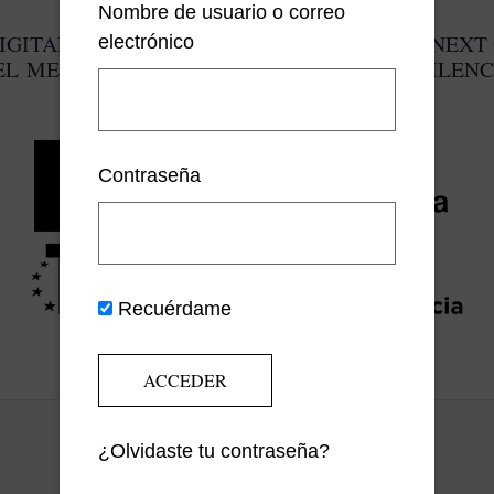
Nombre de usuario o correo
IGITAL COFINANCIADO POR LOS FONDOS NEXT 
electrónico
EL MECANISMO DE RECUPERACIÓN Y RESILENC
Contraseña
Recuérdame
¿Olvidaste tu contraseña?