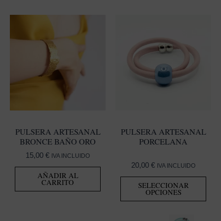
PULSERA ARTESANAL
PULSERA ARTESANAL
BRONCE BAÑO ORO
PORCELANA
15,00
€
IVA INCLUIDO
20,00
€
IVA INCLUIDO
AÑADIR AL
Est
CARRITO
SELECCIONAR
prod
OPCIONES
tien
múlt