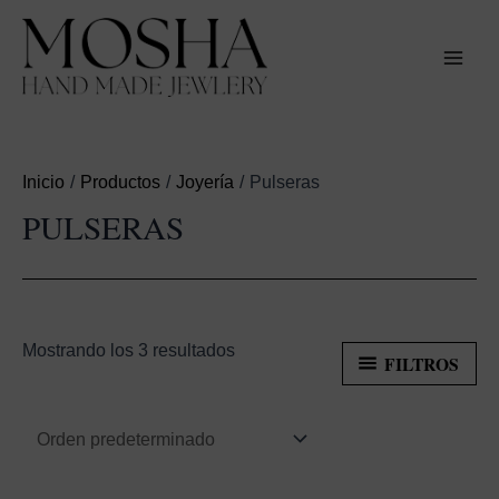
Ir
al
contenido
MAI
MEN
Inicio
Productos
Joyería
Pulseras
PULSERAS
Mostrando los 3 resultados
FILTROS