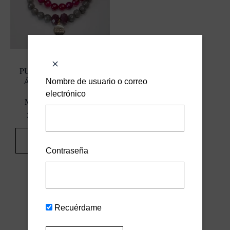
PULSERA DOBLE DE
ÁGATAS FUCSIA Y
Nombre de usuario o correo
GRISES CON
electrónico
MEDALLA MAMÁ
25,00
€
IVA INCLUIDO
AÑADIR AL
CARRITO
Contraseña
Recuérdame