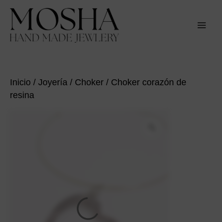
Ir
al
contenido
MAI
MEN
Inicio
/
Joyería
/
Choker
/ Choker corazón de
resina