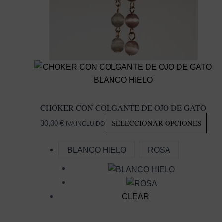
CHOKER CON COLGANTE DE OJO DE GATO
EST
SELECCIONAR OPCIONES
30,00
€
IVA INCLUIDO
PR
TIE
BLANCO HIELO
ROSA
MÚL
VAR
LAS
CLEAR
OPC
SE