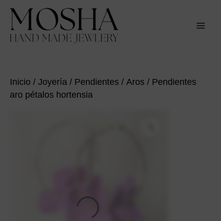
Ir
al
contenido
MAI
MEN
Inicio
/
Joyería
/
Pendientes
/
Aros
/ Pendientes
aro pétalos hortensia