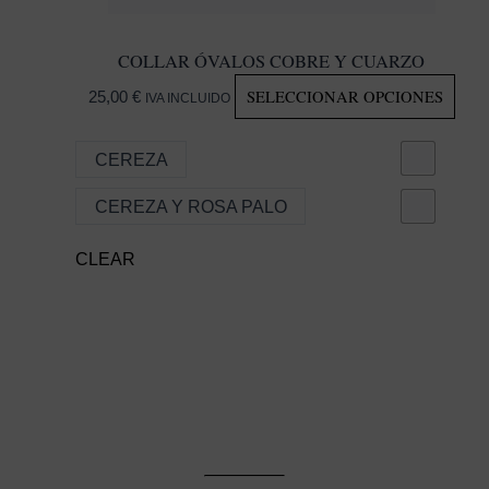
COLLAR ÓVALOS COBRE Y CUARZO
EST
SELECCIONAR OPCIONES
25,00
€
IVA INCLUIDO
PR
TIE
CEREZA
MÚL
CEREZA Y ROSA PALO
VAR
LAS
CLEAR
OPC
SE
PU
ELE
EN
LA
PÁG
DE