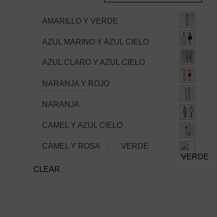
PR
TIE
AMARILLO Y VERDE
MÚL
AZUL MARINO Y AZUL CIELO
VAR
LAS
AZUL CLARO Y AZUL CIELO
OPC
SE
NARANJA Y ROJO
PU
NARANJA
ELE
EN
CAMEL Y AZUL CIELO
LA
PÁG
CAMEL Y ROSA
VERDE
DE
PR
CLEAR