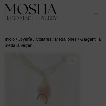
Ir
al
contenido
MAI
MEN
Inicio
/
Joyería
/
Collares
/
Medallones
/ Gargantilla
medalla virgen